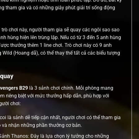
ng tham gia và có những giây phút giải trí sống động
 trò chơi này, người tham gia sẽ quay các ngôi sao sao
nh hùng hiện lên trùng lặp. Nếu có từ 3 đến 5 anh hùng
ược thưởng thêm 1 line chơi. Trò chơi này có 9 anh
 Wild (Hoang dã), có thể thay thế tất cả các biểu tượng
 quay
vengers B29
là 3 sảnh chơi chính. Mỗi phòng mang
ệm riêng biệt với mức thưởng hấp dẫn, phù hợp với
gười chơi:
oi là sảnh dễ tiếp cận nhất, người chơi có thể tham gia
 và nhận những phần thưởng cơ bản.
ảnh Thanos: Đây là lựa chọn lý tưởng cho những