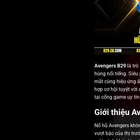
Avengers B29
là trò
hùng nổi tiếng. Siê
mắt cùng hiệu ứng ấ
hợp cơ hội tuyệt vờ
tại cổng game uy tí
Giới thiệu 
Nổ hũ Avengers không
vượt bậc của thị tr