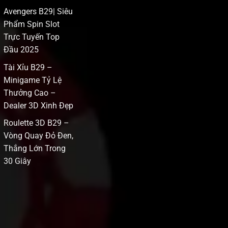
Avengers B29| Siêu
Phẩm Spin Slot
Trực Tuyến Top
Đầu 2025
Tài Xỉu B29 –
Minigame Tỷ Lệ
Thưởng Cao –
Dealer 3D Xinh Đẹp
Roulette 3D B29 –
Vòng Quay Đỏ Đen,
Thắng Lớn Trong
30 Giây