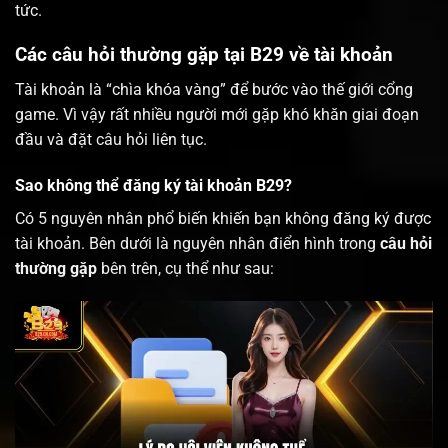
tức.
Các câu hỏi thường gặp tại B29 về tài khoản
Tài khoản là “chìa khóa vàng” để bước vào thế giới cổng
game. Vì vậy rất nhiều người mới gặp khó khăn giai đoạn
đầu và đặt câu hỏi liên tục.
Sao không thể đăng ký tài khoản B29?
Có 5 nguyên nhân phổ biến khiến bạn không đăng ký được
tài khoản. Bên dưới là nguyên nhân điển hình trong
câu hỏi
thường gặp
bên trên, cụ thể như sau: