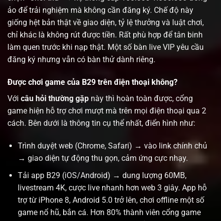
ảo để trải nghiệm mà không cần đăng ký. Chế độ này
giống hệt bản thật về giao diện, tỷ lệ thưởng và luật chơi,
chỉ khác là không rút được tiền. Rất phù hợp để tân binh
làm quen trước khi nạp thật. Một số bàn live VIP yêu cầu
đăng ký nhưng vẫn có bàn thử dành riêng.
Được chơi game của B29 trên điện thoại không?
Với
câu hỏi thường gặp
này thì hoàn toàn được, cổng
game hiện hỗ trợ chơi mượt mà trên mọi điện thoại qua 2
cách. Bên dưới là thông tin cụ thể nhất, điển hình như:
Trình duyệt web (Chrome, Safari) → vào link chính chủ
→ giao diện tự động thu gọn, cảm ứng cực nhạy.
Tải app B29 (iOS/Android) → dung lượng 60MB,
livestream 4K, cược live nhanh hơn web 3 giây. App hỗ
trợ từ iPhone 8, Android 5.0 trở lên, chơi offline một số
game nổ hũ, bắn cá. Hơn 80% thành viên cổng game