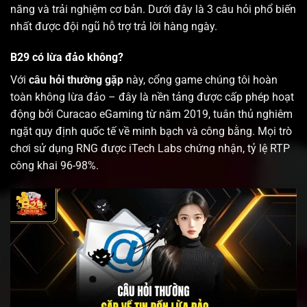
năng và trải nghiệm cơ bản. Dưới đây là 3 câu hỏi phổ biến
nhất được đội ngũ hỗ trợ trả lời hàng ngày.
B29 có lừa đảo không?
Với
câu hỏi thường gặp
này, cổng game chúng tôi hoàn
toàn không lừa đảo – đây là nền tảng được cấp phép hoạt
động bởi Curacao eGaming từ năm 2019, tuân thủ nghiêm
ngặt quy định quốc tế về minh bạch và công bằng. Mọi trò
chơi sử dụng RNG được iTech Labs chứng nhận, tỷ lệ RTP
công khai 96-98%.