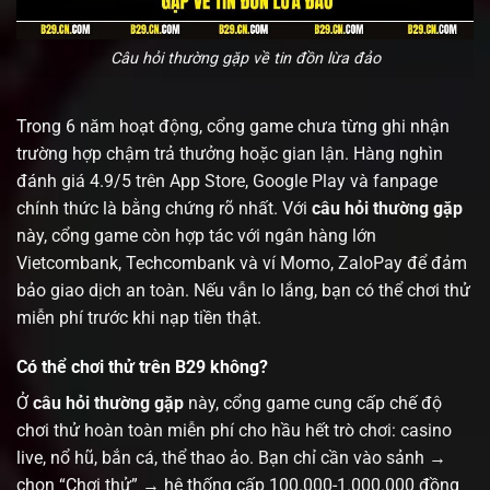
Câu hỏi thường gặp về tin đồn lừa đảo
Trong 6 năm hoạt động, cổng game chưa từng ghi nhận
trường hợp chậm trả thưởng hoặc gian lận. Hàng nghìn
đánh giá 4.9/5 trên App Store, Google Play và fanpage
chính thức là bằng chứng rõ nhất. Với
câu hỏi thường gặp
này, cổng game còn hợp tác với ngân hàng lớn
Vietcombank, Techcombank và ví Momo, ZaloPay để đảm
bảo giao dịch an toàn. Nếu vẫn lo lắng, bạn có thể chơi thử
miễn phí trước khi nạp tiền thật.
Có thể chơi thử trên B29 không?
Ở
câu hỏi thường gặp
này, cổng game cung cấp chế độ
chơi thử hoàn toàn miễn phí cho hầu hết trò chơi: casino
live, nổ hũ, bắn cá, thể thao ảo. Bạn chỉ cần vào sảnh →
chọn “Chơi thử” → hệ thống cấp 100.000-1.000.000 đồng