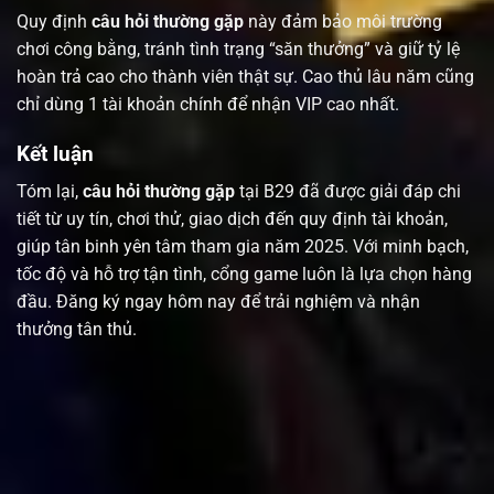
Quy định
câu hỏi thường gặp
này đảm bảo môi trường
chơi công bằng, tránh tình trạng “săn thưởng” và giữ tỷ lệ
hoàn trả cao cho thành viên thật sự. Cao thủ lâu năm cũng
chỉ dùng 1 tài khoản chính để nhận VIP cao nhất.
Kết luận
Tóm lại,
câu hỏi thường gặp
tại B29 đã được giải đáp chi
tiết từ uy tín, chơi thử, giao dịch đến quy định tài khoản,
giúp tân binh yên tâm tham gia năm 2025. Với minh bạch,
tốc độ và hỗ trợ tận tình, cổng game luôn là lựa chọn hàng
đầu. Đăng ký ngay hôm nay để trải nghiệm và nhận
thưởng tân thủ.