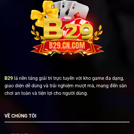
B29
là nền tảng giải trí trực tuyến với kho game đa dạng,
giao diện dễ dùng và trải nghiệm mượt mà, mang đến sân
chơi an toàn và tiện lợi cho người dùng.
VỀ CHÚNG TÔI