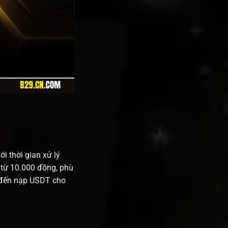
 thời gian xử lý
p từ 10.000 đồng, phù
n đến nạp USDT cho