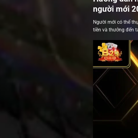
người mới 2
Người mới có thể th
tiền và thưởng đến t