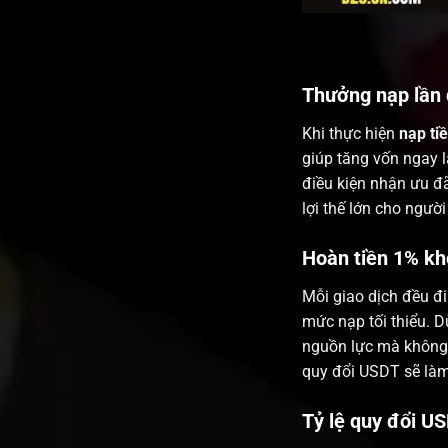
Thưởng nạp lần 
Khi thực hiện
nạp ti
giúp tăng vốn ngay l
điều kiện nhận ưu đã
lợi thế lớn cho ngườ
Hoàn tiền 1% kh
Mỗi giao dịch đều đ
mức nạp tối thiểu. D
nguồn lực mà không c
quy đổi USDT sẽ làm
Tỷ lệ quy đổi US