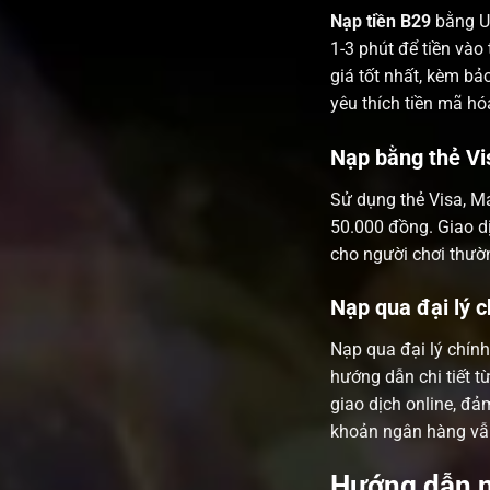
Nạp tiền B29
bằng U
1-3 phút để tiền vào
giá tốt nhất, kèm b
yêu thích tiền mã hó
Nạp bằng thẻ V
Sử dụng thẻ Visa, Ma
50.000 đồng. Giao dị
cho người chơi thườ
Nạp qua đại lý c
Nạp qua đại lý chính
hướng dẫn chi tiết 
giao dịch online, đ
khoản ngân hàng vẫn
Hướng dẫn n