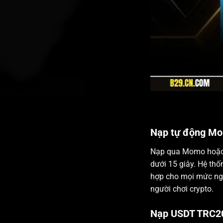
Nạp tự động Mo
Nạp qua Momo hoặc Z
dưới 15 giây. Hệ thố
hợp cho mọi mức ngâ
người chơi crypto.
Nạp USDT TRC2