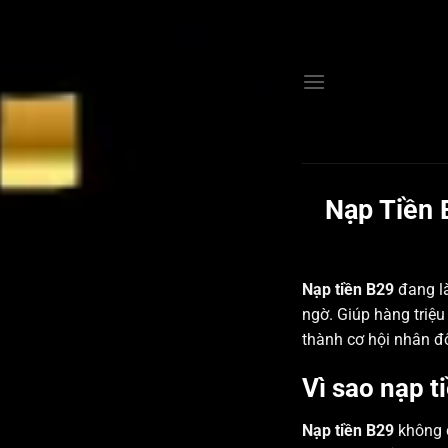
Bỏ
qua
nội
dung
Nạp Tiền 
Nạp tiền B29
đang là
ngờ. Giúp hàng triệu 
thành cơ hội nhân đô
Vì sao nạp t
Nạp tiền B29
không c