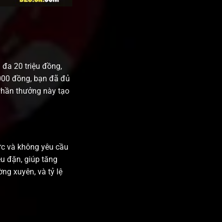
đa 20 triệu đồng,
.000 đồng, bạn đã đủ
 Phần thưởng này tạo
ức và không yêu cầu
ều đặn, giúp tăng
ng xuyên, và tỷ lệ