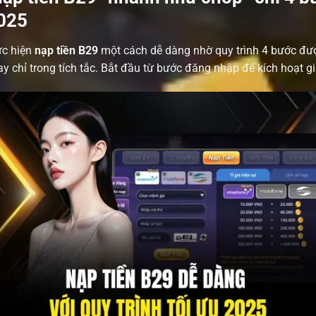
025
ực hiện
nạp tiền B29
một cách dễ dàng nhờ quy trình 4 bước đượ
ay chỉ trong tích tắc. Bắt đầu từ bước đăng nhập để kích hoạt gi