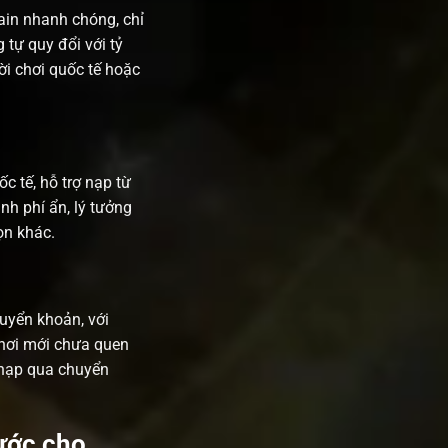
in nhanh chóng, chỉ
 tự quy đổi với tỷ
i chơi quốc tế hoặc
c tế, hỗ trợ nạp từ
nh phí ẩn, lý tưởng
ọn khác.
huyển khoản, với
chơi mới chưa quen
 nạp qua chuyển
ước cho