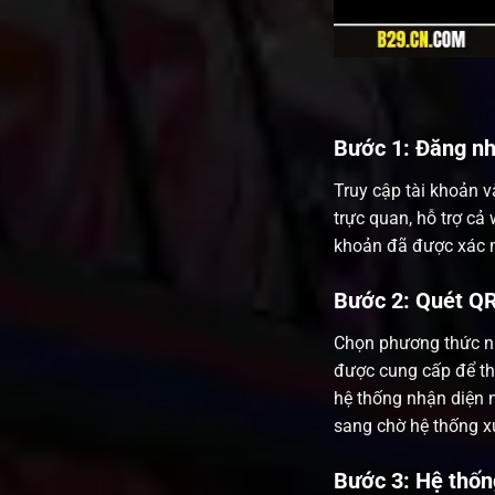
Bước 1: Đăng n
Truy cập tài khoản v
trực quan, hỗ trợ c
khoản đã được xác m
Bước 2: Quét QR
Chọn phương thức n
được cung cấp để t
hệ thống nhận diện n
sang chờ hệ thống xử
Bước 3: Hệ thốn