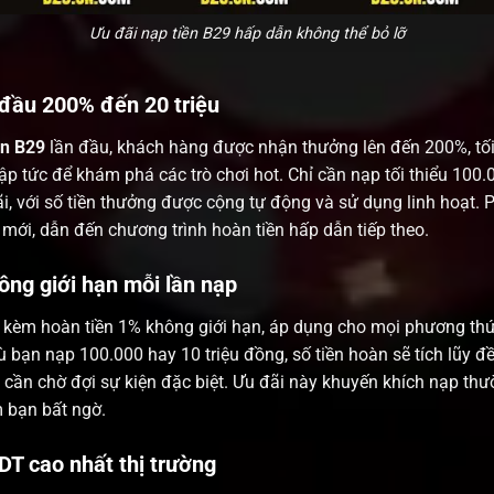
Ưu đãi nạp tiền B29 hấp dẫn không thể bỏ lỡ
đầu 200% đến 20 triệu
ền B29
lần đầu, khách hàng được nhận thưởng lên đến 200%, tối 
ập tức để khám phá các trò chơi hot. Chỉ cần nạp tối thiểu 100
i, với số tiền thưởng được cộng tự động và sử dụng linh hoạt.
i mới, dẫn đến chương trình hoàn tiền hấp dẫn tiếp theo.
ông giới hạn mỗi lần nạp
i kèm hoàn tiền 1% không giới hạn, áp dụng cho mọi phương th
ù bạn nạp 100.000 hay 10 triệu đồng, số tiền hoàn sẽ tích lũy đ
ần chờ đợi sự kiện đặc biệt. Ưu đãi này khuyến khích nạp thườ
 bạn bất ngờ.
DT cao nhất thị trường