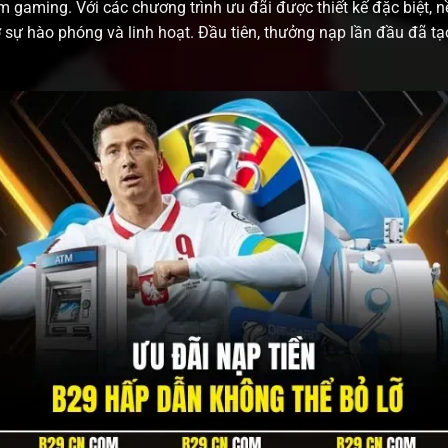
ệm gaming. Với các chương trình ưu đãi được thiết kế đặc biệt, 
ờ sự hào phóng và linh hoạt. Đầu tiên, thưởng nạp lần đầu đã t