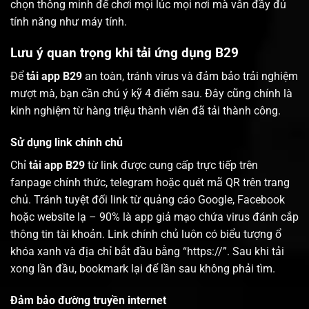
chọn thông minh để chơi mọi lúc mọi nơi mà vẫn đầy đủ
tính năng như máy tính.
Lưu ý quan trọng khi tải ứng dụng B29
Để
tải app B29
an toàn, tránh virus và đảm bảo trải nghiệm
mượt mà, bạn cần chú ý kỹ 4 điểm sau. Đây cũng chính là
kinh nghiệm từ hàng triệu thành viên đã tải thành công.
Sử dụng link chính chủ
Chỉ
tải app B29
từ link được cung cấp trực tiếp trên
fanpage chính thức, telegram hoặc quét mã QR trên trang
chủ. Tránh tuyệt đối link từ quảng cáo Google, Facebook
hoặc website lạ – 90% là app giả mạo chứa virus đánh cắp
thông tin tài khoản. Link chính chủ luôn có biểu tượng ổ
khóa xanh và địa chỉ bắt đầu bằng “https://”. Sau khi tải
xong lần đầu, bookmark lại để lần sau không phải tìm.
Đảm bảo đường truyền internet