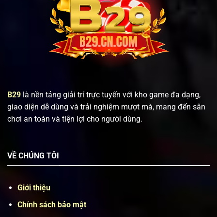
B29
là nền tảng giải trí trực tuyến với kho game đa dạng,
giao diện dễ dùng và trải nghiệm mượt mà, mang đến sân
chơi an toàn và tiện lợi cho người dùng.
VỀ CHÚNG TÔI
Giới thiệu
Chính sách bảo mật