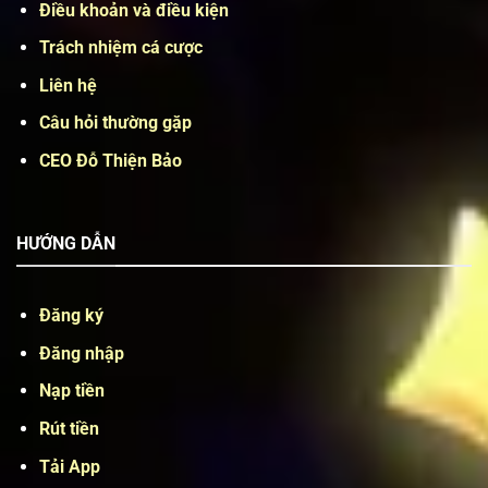
Điều khoản và điều kiện
Trách nhiệm cá cược
Liên hệ
Câu hỏi thường gặp
CEO Đỗ Thiện Bảo
HƯỚNG DẪN
Đăng ký
Đăng nhập
Nạp tiền
Rút tiền
Tải App