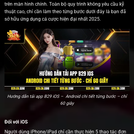
trên màn hình chính. Toàn bộ quy trình không yêu cầu kỹ
thuật cao, chỉ cần làm theo từng bước dưới đây là bạn đã
sở hữu ứng dụng cá cược hiện đại nhất 2025.
Hướng dẫn tải app B29 iOS – Android chi tiết từng bước – chỉ
60 giây
Đối với iOS
Người dùng iPhone/iPad chỉ cần thực hiện 5 thao tác đơn